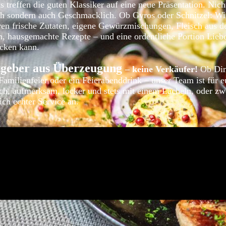
s treffen die guten
Klassiker auf eine neue
Präsentation
. Nich
ch sondern auch Geschmacklich.
Ob Gyros oder Schnitzel: Wi
ren frische Zutaten, eigene Gewürzmischungen, Fleisch aus d
, hausgemachte Rezepte – und eine ordentliche Portion Lieb
cken kann.
geber aus Überzeugung
–
keine Verkäufer!
Ob Din
Familienfeier oder ein Feierabenddrink – unser Team ist für e
ch, aufmerksam, locker und stets mit einem Lächeln, oder zw
sich echter Service an.