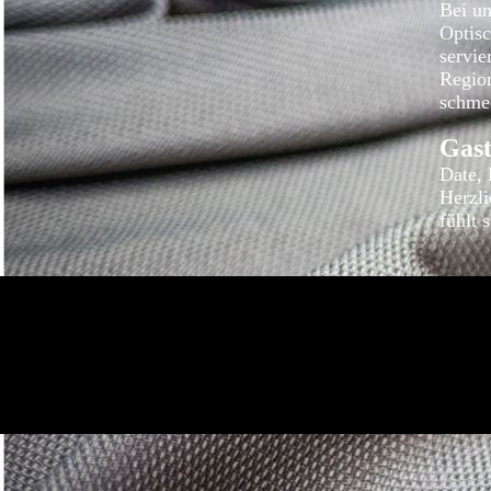
Bei un
Optis
servie
Region
schme
Gast
Date, 
Herzli
fühlt 