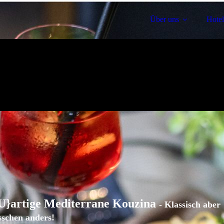
Über uns
Hotel
}artige Mediterrane Kouzina
-
Klassisch aber
sschen anders!