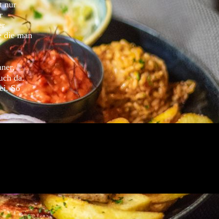
t nur
r
er
e die man
ner,
uch da.
ei.
So