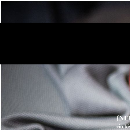
{NEU
ein
bi