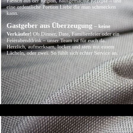
Fleisch aus der Region, hausgemachte Rezepte – und
eine ordentliche Portion Liebe die man schmecken
kann.
Gastgeber aus Überzeugung
–
keine
Verkäufer!
Ob Dinner, Date, Familienfeier oder ein
Feierabenddrink – unser Team ist für euch da.
Herzlich, aufmerksam, locker und stets mit einem
Lächeln, oder zwei.
So fühlt sich echter Service an.