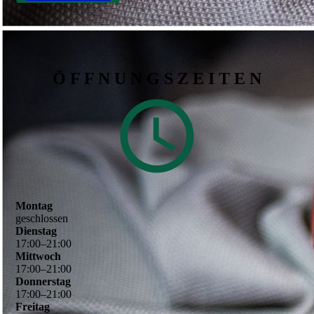
Ö F F N U N G S Z E I T E N
Montag
geschlossen
Dienstag
17
:
00
–
21
:
00
Mittwoch
17
:
00
–
21
:
00
Donnerstag
17
:
00
–
21
:
00
Freitag