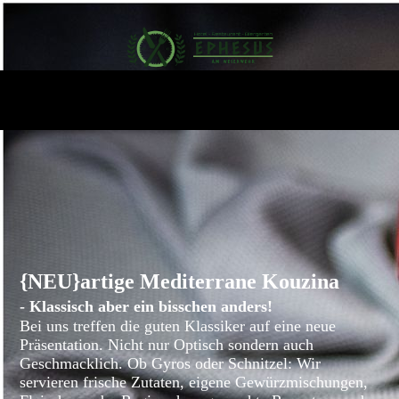
{NEU}artige Mediterrane Kouzina
-
Klassisch aber ein
bisschen anders!
Bei uns treffen die guten
Klassiker auf eine neue
Präsentation
. Nicht nur Optisch sondern auch
Geschmacklich.
Ob Gyros oder Schnitzel: Wir
servieren frische Zutaten, eigene Gewürzmischungen,